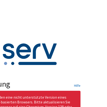
ung
Hilfe
den eine nicht unterstützte Version eines
asierten Browsers. Bitte aktualisieren Sie
rowser auf eine Chromium-Version 138 oder